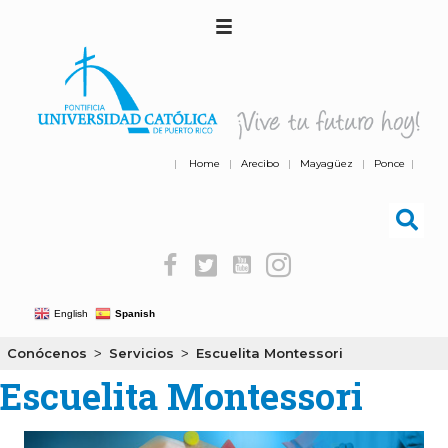
|
Home
|
Arecibo
|
Mayagüez
|
Ponce
|
English
Spanish
Conócenos
Servicios
Escuelita Montessori
>
>
Escuelita Montessori