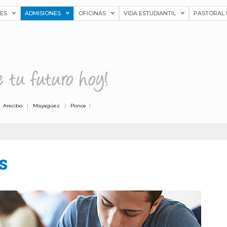
NES
ADMISIONES
OFICINAS
VIDA ESTUDIANTIL
PASTORAL 
|
Arecibo
|
Mayagüez
|
Ponce
|
s