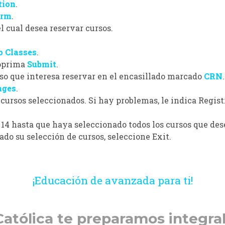
tion
.
erm
.
l cual desea reservar cursos.
 Classes
.
oprima
Submit
.
rso que interesa reservar en el encasillado marcado
CRN
.
nges
.
cursos seleccionados. Si hay problemas, le indica
Regist
 14
hasta que haya seleccionado todos los cursos que dese
do su selección de cursos, seleccione
Exit
.
¡Educación de avanzada para ti!
Católica te preparamos integr