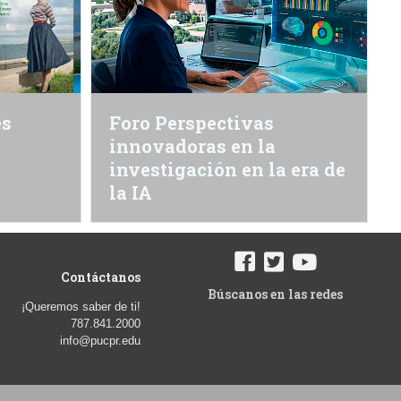
es
Foro Perspectivas
innovadoras en la
investigación en la era de
la IA
Contáctanos
Búscanos en las redes
¡Queremos saber de ti!
787.841.2000
info@pucpr.edu