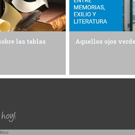
sobre las tablas
Aquellos ojos verd
Rico.