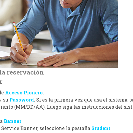
la reservación
r
 de
Acceso Pionero
.
y su
Password
. Si es la primera vez que usa el sistema,
miento
(MM/DD/AA). Luego siga las instrucciones del sis
ña
Banner
.
f Service Banner
, seleccione la pestaña
Student
.