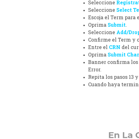
Seleccione
Registra
Seleccione
Select T
Escoja el Term para e
Oprima
Submit
.
Seleccione
Add/Drop
Confirme el
Term
y 
Entre el
CRN
del cu
Oprima
Submit Cha
Banner confirma los 
Error
.
Repita los pasos
13 y
Cuando haya termina
En La 