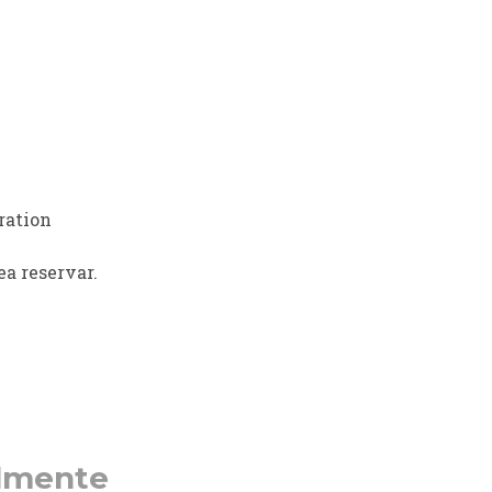
ration
a reservar.
almente