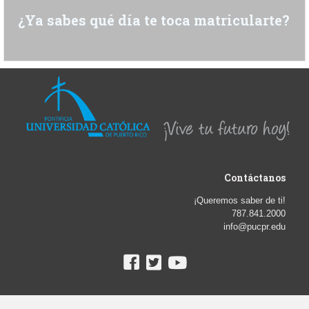
¿Ya sabes qué día te toca matricularte?
Contáctanos
¡Queremos saber de ti!
787.841.2000
info@pucpr.edu
Búscanos en las redes