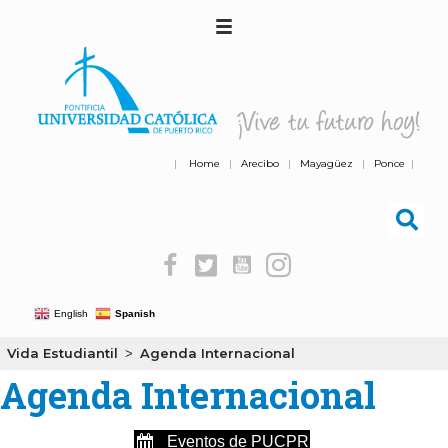
|
Home
|
Arecibo
|
Mayagüez
|
Ponce
|
English
Spanish
Vida Estudiantil
Agenda Internacional
>
Agenda Internacional
Eventos de PUCPR