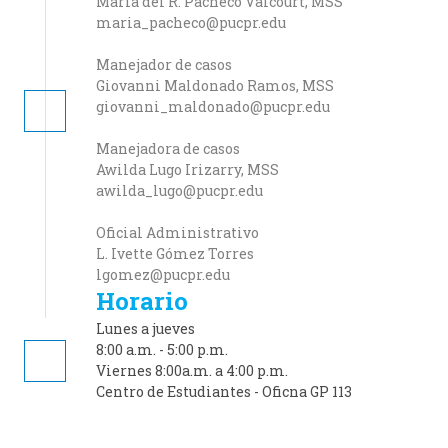
María del R. Pacheco Valcourt, MSS
maria_pacheco@pucpr.edu
Manejador de casos
Giovanni Maldonado Ramos, MSS
giovanni_maldonado@pucpr.edu
Manejadora de casos
Awilda Lugo Irizarry, MSS
awilda_lugo@pucpr.edu
Oficial Administrativo
L. Ivette Gómez Torres
lgomez@pucpr.edu
Horario
Lunes a jueves
8:00 a.m. - 5:00 p.m.
Viernes 8:00a.m. a 4:00 p.m.
Centro de Estudiantes - Oficna GP 113