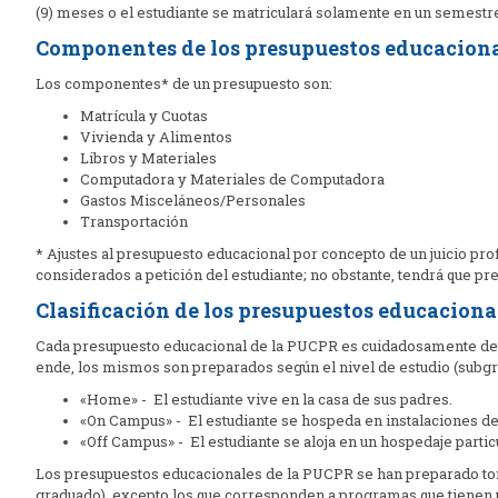
(9) meses o el estudiante se matriculará solamente en un semestr
Componentes de los presupuestos educacion
Los componentes* de un presupuesto son:
Matrícula y Cuotas
Vivienda y Alimentos
Libros y Materiales
Computadora y Materiales de Computadora
Gastos Misceláneos/Personales
Transportación
* Ajustes al presupuesto educacional por concepto de un juicio pr
considerados a petición del estudiante; no obstante, tendrá que pr
Clasificación de los presupuestos educaciona
Cada presupuesto educacional de la PUCPR es cuidadosamente det
ende, los mismos son preparados según el nivel de estudio (subg
«Home» - El estudiante vive en la casa de sus padres.
«On Campus» - El estudiante se hospeda en instalaciones d
«Off Campus» - El estudiante se aloja en un hospedaje partic
Los presupuestos educacionales de la PUCPR se han preparado 
graduado), excepto los que corresponden a programas que tienen