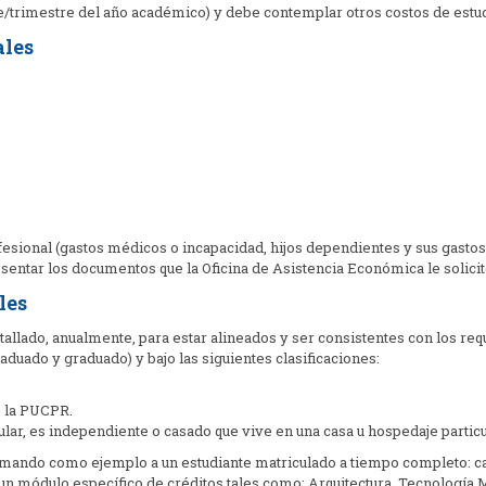
e/trimestre del año académico) y debe contemplar otros costos de estud
ales
ofesional (gastos médicos o
incapacidad, hijos dependientes y sus gastos
esentar los
documentos que la Oficina de Asistencia Económica le solicite
les
allado, anualmente, para
estar alineados y ser consistentes con los req
raduado y graduado)
y bajo las siguientes clasificaciones:
e la PUCPR.
ular, es
independiente o casado que vive en una casa u hospedaje
particu
tomando como ejemplo a un
estudiante matriculado a tiempo completo: cat
 un módulo
específico de créditos tales como: Arquitectura, Tecnología M