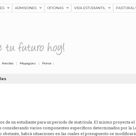
NES
ADMISIONES
OFICINAS
VIDA ESTUDIANTIL
PASTORAL 
|
Arecibo
|
Mayagüez
|
Ponce
|
les
s de un estudiante para un periodo de matrícula. El mismo proyecta el c
s considerando varios componentes específicos determinados por la Ley
 obstante, habrá situaciones en las cuales el presupuesto se modifica