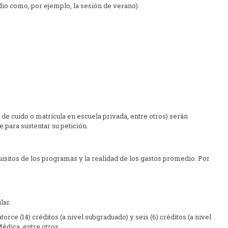
io como, por ejemplo, la sesión de verano).
 de cuido o matrícula en escuela privada, entre
otros) serán
 para sustentar su petición.
uisitos de los programas y la realidad de los gastos
promedio. Por
lar.
orce (14) créditos (a nivel subgraduado) y seis (6)
créditos (a nivel
édica, entre otros.