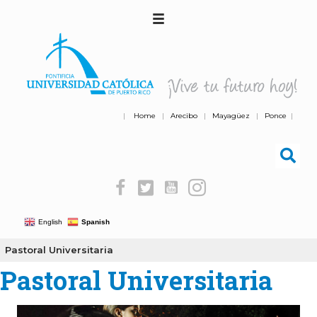
|
Home
|
Arecibo
|
Mayagüez
|
Ponce
|
English
Spanish
Pastoral Universitaria
Pastoral Universitaria