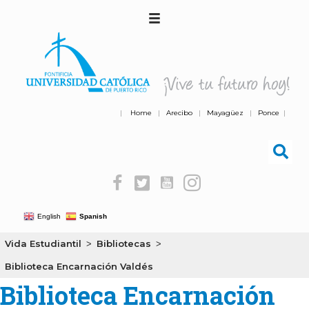
|
Home
|
Arecibo
|
Mayagüez
|
Ponce
|
English
Spanish
Vida Estudiantil
Bibliotecas
>
>
Biblioteca Encarnación Valdés
Biblioteca Encarnación